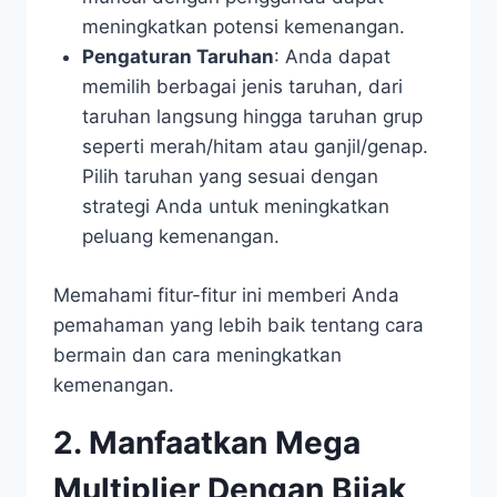
meningkatkan potensi kemenangan.
Pengaturan Taruhan
: Anda dapat
memilih berbagai jenis taruhan, dari
taruhan langsung hingga taruhan grup
seperti merah/hitam atau ganjil/genap.
Pilih taruhan yang sesuai dengan
strategi Anda untuk meningkatkan
peluang kemenangan.
Memahami fitur-fitur ini memberi Anda
pemahaman yang lebih baik tentang cara
bermain dan cara meningkatkan
kemenangan.
2.
Manfaatkan Mega
Multiplier Dengan Bijak