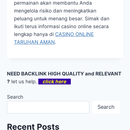
permainan akan membantu Anda
mengelola risiko dan meningkatkan
peluang untuk menang besar.
Simak dan
ikuti terus informasi casino online secara
lengkap hanya di
CASINO ONLINE
TARUHAN AMAN
.
NEED BACKLINK HIGH QUALITY and RELEVANT
?
let us help.
click here
Search
Search
Recent Posts