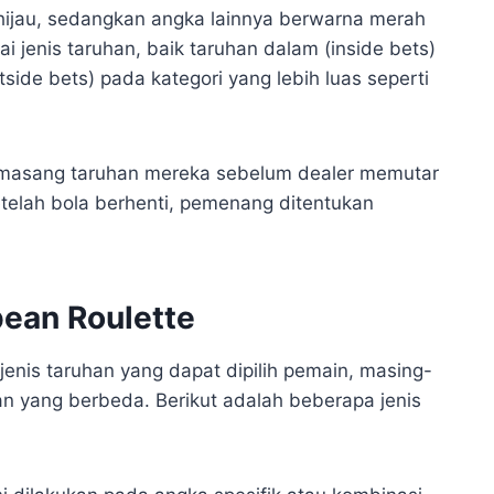
 hijau, sedangkan angka lainnya berwarna merah
jenis taruhan, baik taruhan dalam (inside bets)
side bets) pada kategori yang lebih luas seperti
masang taruhan mereka sebelum dealer memutar
telah bola berhenti, pemenang ditentukan
pean Roulette
jenis taruhan yang dapat dipilih pemain, masing-
yang berbeda. Berikut adalah beberapa jenis