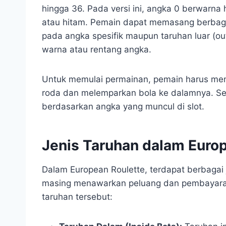
hingga 36. Pada versi ini, angka 0 berwarna
atau hitam. Pemain dapat memasang berbagai 
pada angka spesifik maupun taruhan luar (out
warna atau rentang angka.
Untuk memulai permainan, pemain harus me
roda dan melemparkan bola ke dalamnya. Se
berdasarkan angka yang muncul di slot.
Jenis Taruhan dalam Euro
Dalam European Roulette, terdapat berbagai 
masing menawarkan peluang dan pembayaran 
taruhan tersebut: