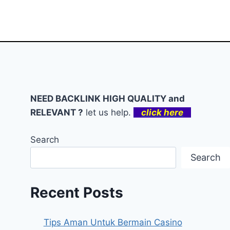
NEED BACKLINK HIGH QUALITY and
RELEVANT ?
let us help.
click here
Search
Search
Recent Posts
Tips Aman Untuk Bermain Casino