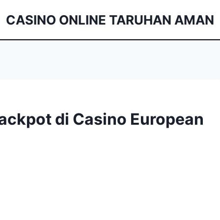
CASINO ONLINE TARUHAN AMAN
ckpot di Casino European