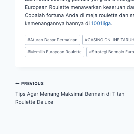
European Roulette menawarkan keseruan dan
Cobalah fortuna Anda di meja roulette dan
kemenangannya hannya di
1001liga
.
Post
#
Aturan Dasar Permainan
#
CASINO ONLINE TARU
Tags:
#
Memilih European Roulette
#
Strategi Bermain Eur
Post
PREVIOUS
Tips Agar Menang Maksimal Bermain di Titan
navigation
Roulette Deluxe