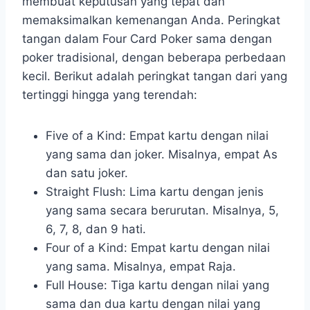
membuat keputusan yang tepat dan
memaksimalkan kemenangan Anda. Peringkat
tangan dalam Four Card Poker sama dengan
poker tradisional, dengan beberapa perbedaan
kecil. Berikut adalah peringkat tangan dari yang
tertinggi hingga yang terendah:
Five of a Kind: Empat kartu dengan nilai
yang sama dan joker. Misalnya, empat As
dan satu joker.
Straight Flush: Lima kartu dengan jenis
yang sama secara berurutan. Misalnya, 5,
6, 7, 8, dan 9 hati.
Four of a Kind: Empat kartu dengan nilai
yang sama. Misalnya, empat Raja.
Full House: Tiga kartu dengan nilai yang
sama dan dua kartu dengan nilai yang