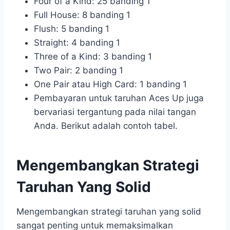
Four of a Kind: 25 banding 1
Full House: 8 banding 1
Flush: 5 banding 1
Straight: 4 banding 1
Three of a Kind: 3 banding 1
Two Pair: 2 banding 1
One Pair atau High Card: 1 banding 1
Pembayaran untuk taruhan Aces Up juga
bervariasi tergantung pada nilai tangan
Anda. Berikut adalah contoh tabel.
Mengembangkan Strategi
Taruhan Yang Solid
Mengembangkan strategi taruhan yang solid
sangat penting untuk memaksimalkan