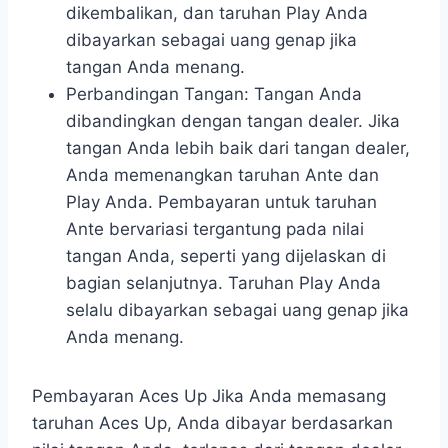
dikembalikan, dan taruhan Play Anda
dibayarkan sebagai uang genap jika
tangan Anda menang.
Perbandingan Tangan: Tangan Anda
dibandingkan dengan tangan dealer. Jika
tangan Anda lebih baik dari tangan dealer,
Anda memenangkan taruhan Ante dan
Play Anda. Pembayaran untuk taruhan
Ante bervariasi tergantung pada nilai
tangan Anda, seperti yang dijelaskan di
bagian selanjutnya. Taruhan Play Anda
selalu dibayarkan sebagai uang genap jika
Anda menang.
Pembayaran Aces Up Jika Anda memasang
taruhan Aces Up, Anda dibayar berdasarkan