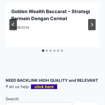
Golden Wealth Baccarat – Strategi
Bermain Dengan Cermat
06/28/2024
NEED BACKLINK HIGH QUALITY and RELEVANT
?
let us help.
click here
Search