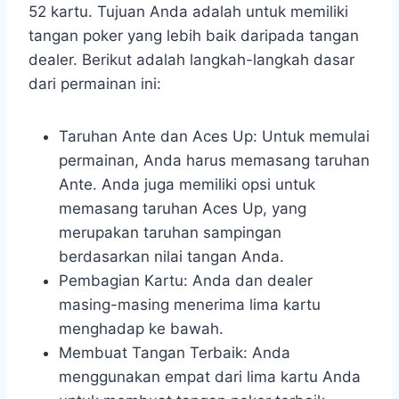
52 kartu. Tujuan Anda adalah untuk memiliki
tangan poker yang lebih baik daripada tangan
dealer. Berikut adalah langkah-langkah dasar
dari permainan ini:
Taruhan Ante dan Aces Up: Untuk memulai
permainan, Anda harus memasang taruhan
Ante. Anda juga memiliki opsi untuk
memasang taruhan Aces Up, yang
merupakan taruhan sampingan
berdasarkan nilai tangan Anda.
Pembagian Kartu: Anda dan dealer
masing-masing menerima lima kartu
menghadap ke bawah.
Membuat Tangan Terbaik: Anda
menggunakan empat dari lima kartu Anda