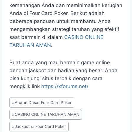
kemenangan Anda dan meminimalkan kerugian
Anda di Four Card Poker. Berikut adalah
beberapa panduan untuk membantu Anda
mengembangkan strategi taruhan yang efektif
saat bermain di dalam
CASINO ONLINE
TARUHAN AMAN
.
Buat anda yang mau bermain game online
dengan jackpot dan hadiah yang besar. Anda
bisa kunjungi situs terbaik dengan cara
mengklik link
https://xforums.net/
Post
#
Aturan Dasar Four Card Poker
Tags:
#
CASINO ONLINE TARUHAN AMAN
#
Jackpot di Four Card Poker