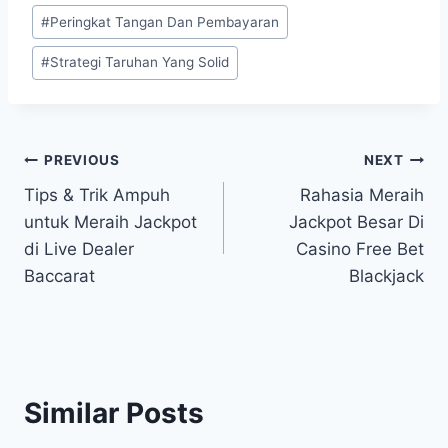
#
Peringkat Tangan Dan Pembayaran
#
Strategi Taruhan Yang Solid
Post
PREVIOUS
NEXT
Tips & Trik Ampuh
Rahasia Meraih
navigation
untuk Meraih Jackpot
Jackpot Besar Di
di Live Dealer
Casino Free Bet
Baccarat
Blackjack
Similar Posts