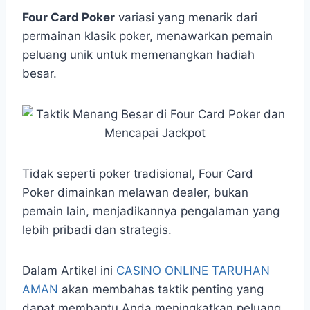
h
a
e
e
k
i
a
c
s
l
y
n
Four Card Poker
variasi yang menarik dari
t
e
s
e
p
e
permainan klasik poker, menawarkan pemain
s
b
e
g
e
peluang unik untuk memenangkan hadiah
A
o
n
r
besar.
p
o
g
a
p
k
e
m
r
Tidak seperti poker tradisional, Four Card
Poker dimainkan melawan dealer, bukan
pemain lain, menjadikannya pengalaman yang
lebih pribadi dan strategis.
Dalam Artikel ini
CASINO ONLINE TARUHAN
AMAN
akan membahas taktik penting yang
dapat membantu Anda meningkatkan peluang