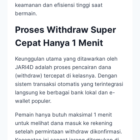
keamanan dan efisiensi tinggi saat
bermain.
Proses Withdraw Super
Cepat Hanya 1 Menit
Keunggulan utama yang ditawarkan oleh
JARI4D adalah proses pencairan dana
(withdraw) tercepat di kelasnya. Dengan
sistem transaksi otomatis yang terintegrasi
langsung ke berbagai bank lokal dan e-
wallet populer.
Pemain hanya butuh maksimal 1 menit
untuk melihat dana masuk ke rekening
setelah permintaan withdraw dikonfirmasi.