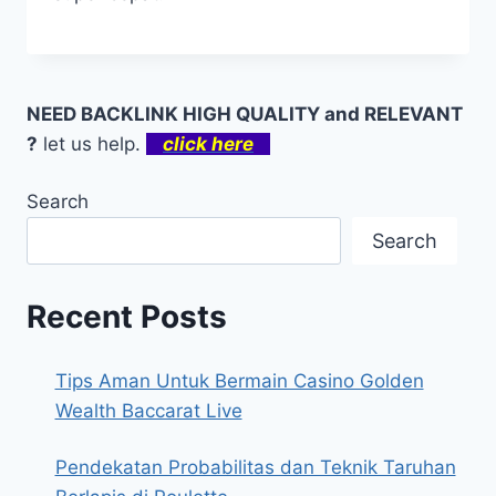
NEED BACKLINK HIGH QUALITY and RELEVANT
?
let us help.
click here
Search
Search
Recent Posts
Tips Aman Untuk Bermain Casino Golden
Wealth Baccarat Live
Pendekatan Probabilitas dan Teknik Taruhan