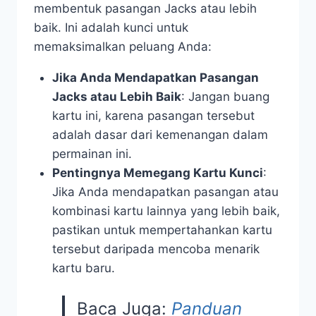
membentuk pasangan Jacks atau lebih
baik. Ini adalah kunci untuk
memaksimalkan peluang Anda:
Jika Anda Mendapatkan Pasangan
Jacks atau Lebih Baik
: Jangan buang
kartu ini, karena pasangan tersebut
adalah dasar dari kemenangan dalam
permainan ini.
Pentingnya Memegang Kartu Kunci
:
Jika Anda mendapatkan pasangan atau
kombinasi kartu lainnya yang lebih baik,
pastikan untuk mempertahankan kartu
tersebut daripada mencoba menarik
kartu baru.
Baca Juga:
Panduan