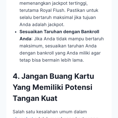
memenangkan jackpot tertinggi,
terutama Royal Flush. Pastikan untuk
selalu bertaruh maksimal jika tujuan
Anda adalah jackpot.
Sesuaikan Taruhan dengan Bankroll
Anda
: Jika Anda tidak mampu bertaruh
maksimum, sesuaikan taruhan Anda
dengan bankroll yang Anda miliki agar
tetap bisa bermain lebih lama.
4.
Jangan Buang Kartu
Yang Memiliki Potensi
Tangan Kuat
Salah satu kesalahan umum dalam