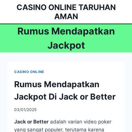
Skip
CASINO ONLINE TARUHAN
to
AMAN
content
Rumus Mendapatkan
Jackpot
CASINO ONLINE
Rumus Mendapatkan
Jackpot Di Jack or Better
03/01/2025
Jack or Better
adalah varian video poker
yang sangat populer, terutama karena