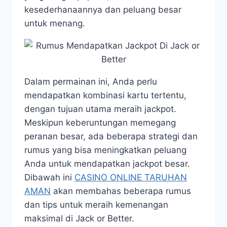
kesederhanaannya dan peluang besar
untuk menang.
Dalam permainan ini, Anda perlu
mendapatkan kombinasi kartu tertentu,
dengan tujuan utama meraih jackpot.
Meskipun keberuntungan memegang
peranan besar, ada beberapa strategi dan
rumus yang bisa meningkatkan peluang
Anda untuk mendapatkan jackpot besar.
Dibawah ini
CASINO ONLINE TARUHAN
AMAN
akan membahas beberapa rumus
dan tips untuk meraih kemenangan
maksimal di Jack or Better.