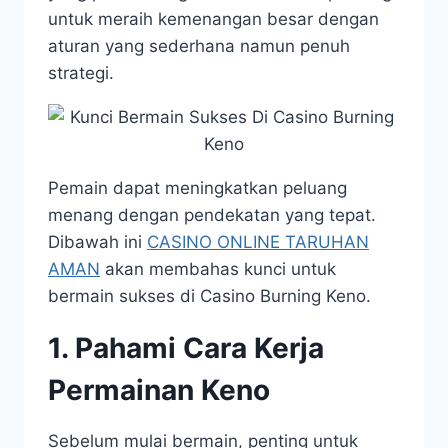
untuk meraih kemenangan besar dengan
aturan yang sederhana namun penuh
strategi.
Pemain dapat meningkatkan peluang
menang dengan pendekatan yang tepat.
Dibawah ini
CASINO ONLINE TARUHAN
AMAN
akan membahas kunci untuk
bermain sukses di Casino Burning Keno.
1.
Pahami Cara Kerja
Permainan Keno
Sebelum mulai bermain, penting untuk