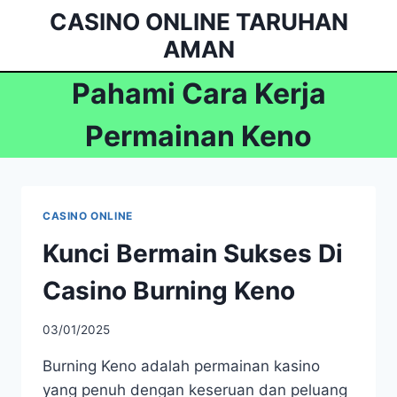
Skip
CASINO ONLINE TARUHAN
to
AMAN
content
Pahami Cara Kerja
Permainan Keno
CASINO ONLINE
Kunci Bermain Sukses Di
Casino Burning Keno
03/01/2025
Burning Keno adalah permainan kasino
yang penuh dengan keseruan dan peluang