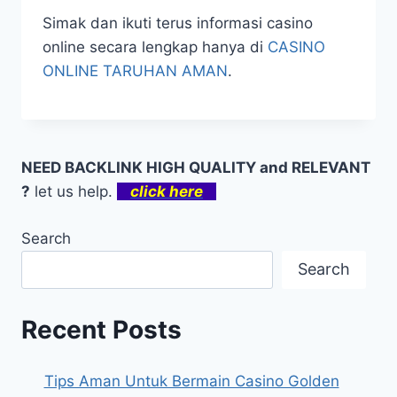
Simak dan ikuti terus informasi casino
online secara lengkap hanya di
CASINO
ONLINE TARUHAN AMAN
.
NEED BACKLINK HIGH QUALITY and RELEVANT
?
let us help.
click here
Search
Search
Recent Posts
Tips Aman Untuk Bermain Casino Golden