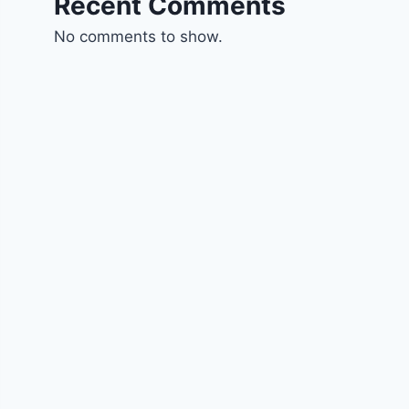
Recent Comments
No comments to show.