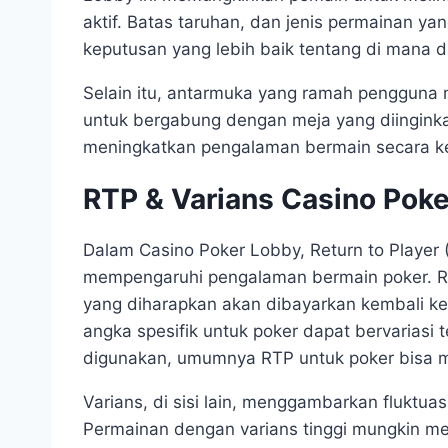
aktif. Batas taruhan, dan jenis permainan y
keputusan yang lebih baik tentang di mana 
Selain itu, antarmuka yang ramah penggun
untuk bergabung dengan meja yang diinginka
meningkatkan pengalaman bermain secara k
RTP & Varians Casino Pok
Dalam Casino Poker Lobby, Return to Player 
mempengaruhi pengalaman bermain poker. RT
yang diharapkan akan dibayarkan kembali k
angka spesifik untuk poker dapat bervariasi 
digunakan, umumnya RTP untuk poker bisa m
Varians, di sisi lain, menggambarkan fluktuas
Permainan dengan varians tinggi mungkin m