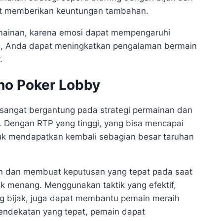
pat memberikan keuntungan tambahan.
rmainan, karena emosi dapat mempengaruhi
i, Anda dapat meningkatkan pengalaman bermain
.
no Poker Lobby
sangat bergantung pada strategi permainan dan
Dengan RTP yang tinggi, yang bisa mencapai
tuk mendapatkan kembali sebagian besar taruhan
n dan membuat keputusan yang tepat pada saat
k menang. Menggunakan taktik yang efektif,
ang bijak, juga dapat membantu pemain meraih
endekatan yang tepat, pemain dapat