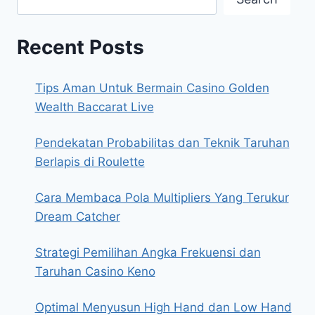
Recent Posts
Tips Aman Untuk Bermain Casino Golden
Wealth Baccarat Live
Pendekatan Probabilitas dan Teknik Taruhan
Berlapis di Roulette
Cara Membaca Pola Multipliers Yang Terukur
Dream Catcher
Strategi Pemilihan Angka Frekuensi dan
Taruhan Casino Keno
Optimal Menyusun High Hand dan Low Hand