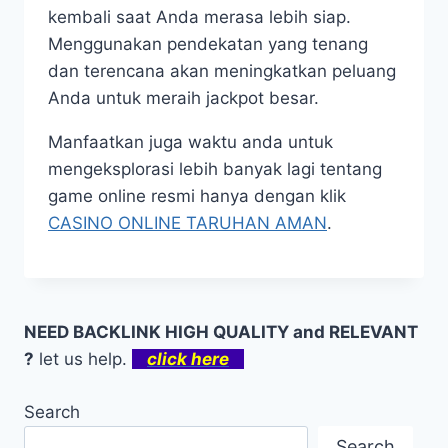
kembali saat Anda merasa lebih siap.
Menggunakan pendekatan yang tenang
dan terencana akan meningkatkan peluang
Anda untuk meraih jackpot besar.
Manfaatkan juga waktu anda untuk
mengeksplorasi lebih banyak lagi tentang
game online resmi hanya dengan klik
CASINO ONLINE TARUHAN AMAN
.
NEED BACKLINK HIGH QUALITY and RELEVANT
?
let us help.
click here
Search
Search