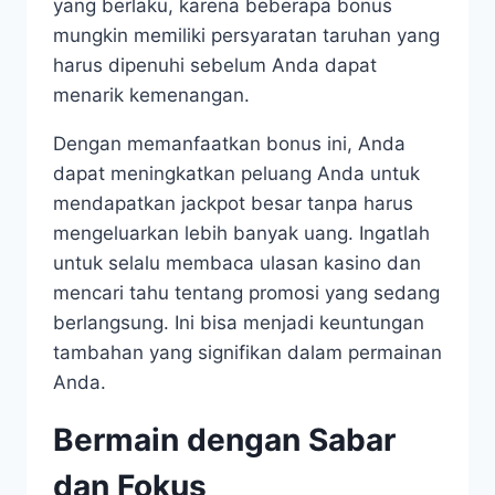
yang berlaku, karena beberapa bonus
mungkin memiliki persyaratan taruhan yang
harus dipenuhi sebelum Anda dapat
menarik kemenangan.
Dengan memanfaatkan bonus ini, Anda
dapat meningkatkan peluang Anda untuk
mendapatkan jackpot besar tanpa harus
mengeluarkan lebih banyak uang. Ingatlah
untuk selalu membaca ulasan kasino dan
mencari tahu tentang promosi yang sedang
berlangsung. Ini bisa menjadi keuntungan
tambahan yang signifikan dalam permainan
Anda.
Bermain dengan Sabar
dan Fokus