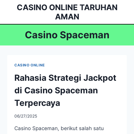
Skip
CASINO ONLINE TARUHAN
to
AMAN
content
Casino Spaceman
CASINO ONLINE
Rahasia Strategi Jackpot
di Casino Spaceman
Terpercaya
06/27/2025
Casino Spaceman, berikut salah satu