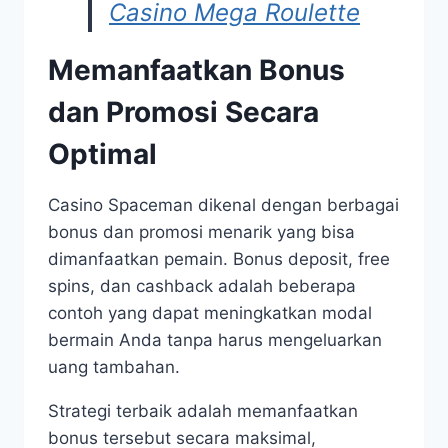
Casino Mega Roulette
Memanfaatkan Bonus
dan Promosi Secara
Optimal
Casino Spaceman dikenal dengan berbagai
bonus dan promosi menarik yang bisa
dimanfaatkan pemain. Bonus deposit, free
spins, dan cashback adalah beberapa
contoh yang dapat meningkatkan modal
bermain Anda tanpa harus mengeluarkan
uang tambahan.
Strategi terbaik adalah memanfaatkan
bonus tersebut secara maksimal,