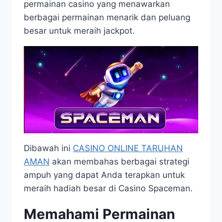
permainan casino yang menawarkan
berbagai permainan menarik dan peluang
besar untuk meraih jackpot.
Dibawah ini
CASINO ONLINE TARUHAN
AMAN
akan membahas berbagai strategi
ampuh yang dapat Anda terapkan untuk
meraih hadiah besar di Casino Spaceman.
Memahami Permainan