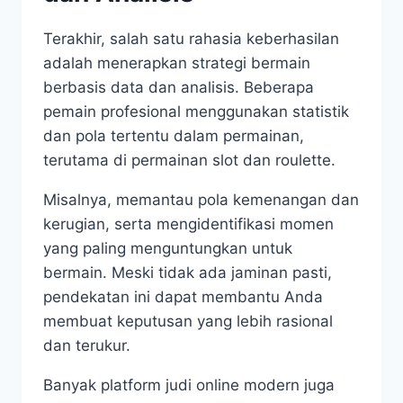
Terakhir, salah satu rahasia keberhasilan
adalah menerapkan strategi bermain
berbasis data dan analisis. Beberapa
pemain profesional menggunakan statistik
dan pola tertentu dalam permainan,
terutama di permainan slot dan roulette.
Misalnya, memantau pola kemenangan dan
kerugian, serta mengidentifikasi momen
yang paling menguntungkan untuk
bermain. Meski tidak ada jaminan pasti,
pendekatan ini dapat membantu Anda
membuat keputusan yang lebih rasional
dan terukur.
Banyak platform judi online modern juga