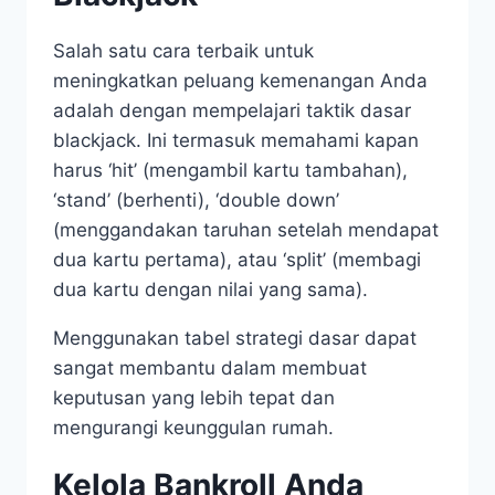
Salah satu cara terbaik untuk
meningkatkan peluang kemenangan Anda
adalah dengan mempelajari taktik dasar
blackjack. Ini termasuk memahami kapan
harus ‘hit’ (mengambil kartu tambahan),
‘stand’ (berhenti), ‘double down’
(menggandakan taruhan setelah mendapat
dua kartu pertama), atau ‘split’ (membagi
dua kartu dengan nilai yang sama).
Menggunakan tabel strategi dasar dapat
sangat membantu dalam membuat
keputusan yang lebih tepat dan
mengurangi keunggulan rumah.
Kelola Bankroll Anda