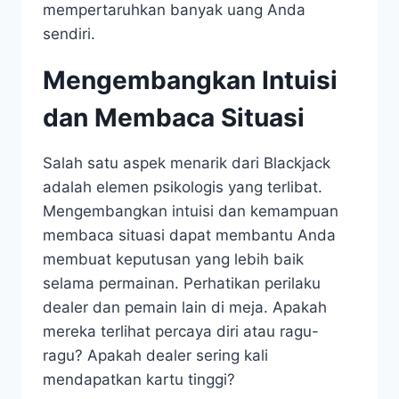
mempertaruhkan banyak uang Anda
sendiri.
Mengembangkan Intuisi
dan Membaca Situasi
Salah satu aspek menarik dari Blackjack
adalah elemen psikologis yang terlibat.
Mengembangkan intuisi dan kemampuan
membaca situasi dapat membantu Anda
membuat keputusan yang lebih baik
selama permainan. Perhatikan perilaku
dealer dan pemain lain di meja. Apakah
mereka terlihat percaya diri atau ragu-
ragu? Apakah dealer sering kali
mendapatkan kartu tinggi?