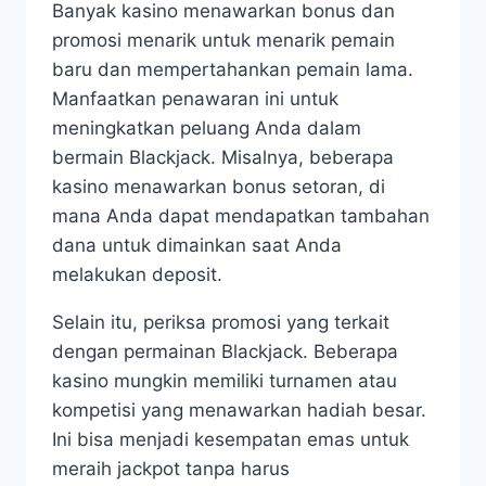
Banyak kasino menawarkan bonus dan
promosi menarik untuk menarik pemain
baru dan mempertahankan pemain lama.
Manfaatkan penawaran ini untuk
meningkatkan peluang Anda dalam
bermain Blackjack. Misalnya, beberapa
kasino menawarkan bonus setoran, di
mana Anda dapat mendapatkan tambahan
dana untuk dimainkan saat Anda
melakukan deposit.
Selain itu, periksa promosi yang terkait
dengan permainan Blackjack. Beberapa
kasino mungkin memiliki turnamen atau
kompetisi yang menawarkan hadiah besar.
Ini bisa menjadi kesempatan emas untuk
meraih jackpot tanpa harus