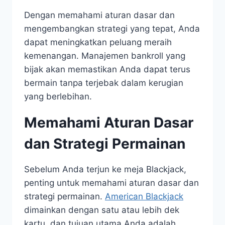
Dengan memahami aturan dasar dan
mengembangkan strategi yang tepat, Anda
dapat meningkatkan peluang meraih
kemenangan. Manajemen bankroll yang
bijak akan memastikan Anda dapat terus
bermain tanpa terjebak dalam kerugian
yang berlebihan.
Memahami Aturan Dasar
dan Strategi Permainan
Sebelum Anda terjun ke meja Blackjack,
penting untuk memahami aturan dasar dan
strategi permainan.
American Blackjack
dimainkan dengan satu atau lebih dek
kartu, dan tujuan utama Anda adalah