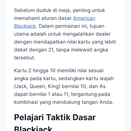
Sebelum duduk di meja, penting untuk
memahami aturan dasar
American
Blackjack
. Dalam permainan ini, tujuan
utama adalah untuk mengalahkan dealer
dengan mendapatkan nilai kartu yang lebih
dekat dengan 21, tanpa melewati angka
tersebut.
Kartu 2 hingga 10 memiliki nilai sesuai
angka pada kartu, sedangkan kartu wajah
(Jack, Queen, King) bernilai 10, dan As
dapat bernilai 1 atau 11, tergantung pada
kombinasi yang mendukung tangan Anda.
Pelajari Taktik Dasar
Blackjack