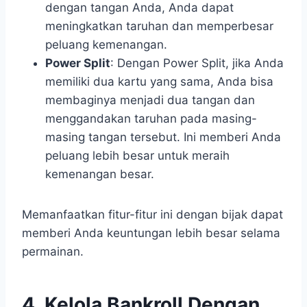
dengan tangan Anda, Anda dapat
meningkatkan taruhan dan memperbesar
peluang kemenangan.
Power Split
: Dengan Power Split, jika Anda
memiliki dua kartu yang sama, Anda bisa
membaginya menjadi dua tangan dan
menggandakan taruhan pada masing-
masing tangan tersebut. Ini memberi Anda
peluang lebih besar untuk meraih
kemenangan besar.
Memanfaatkan fitur-fitur ini dengan bijak dapat
memberi Anda keuntungan lebih besar selama
permainan.
4.
Kelola Bankroll Dengan