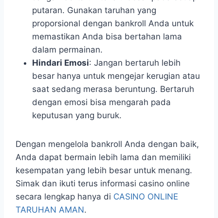
putaran. Gunakan taruhan yang
proporsional dengan bankroll Anda untuk
memastikan Anda bisa bertahan lama
dalam permainan.
Hindari Emosi
: Jangan bertaruh lebih
besar hanya untuk mengejar kerugian atau
saat sedang merasa beruntung. Bertaruh
dengan emosi bisa mengarah pada
keputusan yang buruk.
Dengan mengelola bankroll Anda dengan baik,
Anda dapat bermain lebih lama dan memiliki
kesempatan yang lebih besar untuk menang.
Simak dan ikuti terus informasi casino online
secara lengkap hanya di
CASINO ONLINE
TARUHAN AMAN
.