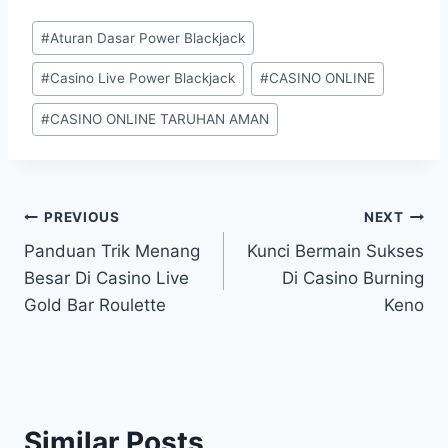
Post
#
Aturan Dasar Power Blackjack
Tags:
#
Casino Live Power Blackjack
#
CASINO ONLINE
#
CASINO ONLINE TARUHAN AMAN
Post
PREVIOUS
NEXT
Panduan Trik Menang
Kunci Bermain Sukses
navigation
Besar Di Casino Live
Di Casino Burning
Gold Bar Roulette
Keno
Similar Posts