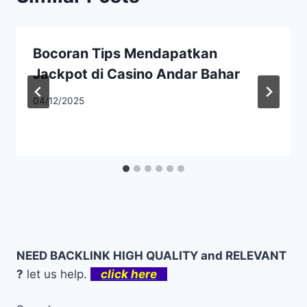
Bocoran Tips Mendapatkan
Jackpot di Casino Andar Bahar
04/12/2025
NEED BACKLINK HIGH QUALITY and RELEVANT
?
let us help.
click here