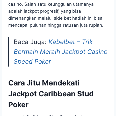
casino. Salah satu keunggulan utamanya
adalah jackpot progresif, yang bisa
dimenangkan melalui side bet hadiah ini bisa
mencapai puluhan hingga ratusan juta rupiah.
Baca Juga:
Kabelbet – Trik
Bermain Meraih Jackpot Casino
Speed Poker
Cara Jitu Mendekati
Jackpot Caribbean Stud
Poker