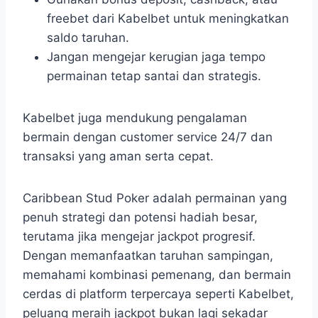
freebet dari Kabelbet untuk meningkatkan
saldo taruhan.
Jangan mengejar kerugian jaga tempo
permainan tetap santai dan strategis.
Kabelbet juga mendukung pengalaman
bermain dengan customer service 24/7 dan
transaksi yang aman serta cepat.
Caribbean Stud Poker adalah permainan yang
penuh strategi dan potensi hadiah besar,
terutama jika mengejar jackpot progresif.
Dengan memanfaatkan taruhan sampingan,
memahami kombinasi pemenang, dan bermain
cerdas di platform terpercaya seperti Kabelbet,
peluang meraih jackpot bukan lagi sekadar